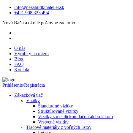
info@nezabudkinatelier.sk
+421 908 323 494
Nová Baňa a okolie poštovné zadarmo
O nás
Výrobky na mieru
Blog
FAQ
Kontakt
Prihlásenie/Registrácia
Zákazková tlač
Vizitky
Štandardné vizitky
Štruktúrované vizitky
Vizitky s metalickou tlačou alebo lakom
Vrstvené vizitky
Tlačové materiály z voľných listov
Letáky