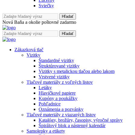
Lucerny
Sviečky
Hľadať
Nová Baňa a okolie poštovné zadarmo
Hľadať
Zákazková tlač
Vizitky
Štandardné vizitky
Štruktúrované vizitky
Vizitky s metalickou tlačou alebo lakom
Vrstvené vizitky
Tlačové materiály z voľných listov
Letáky
Hlavičkové papiere
Kupóny a poukážky
Pohľadnice
Oznámenia a pozvánky
Tlačové materiály z viazaných listov
Katalógy, brožúry, časopisy, výročné správy
Špirálový blok a nástenný kalendár
Samolepky a etikety