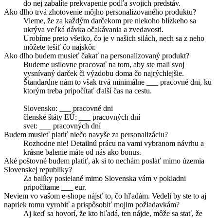
do nej zabalíte prekvapenie podľa svojich predstáv.
Ako dlho trvá zhotovenie môjho personalizovaného produktu?
Vieme, že za každým darčekom pre niekoho blízkeho sa
ukrýva veľká dávka očakávania a zvedavosti.
Urobíme preto všetko, čo je v našich silách, nech sa z neho
môžete tešiť čo najskôr.
Ako dlho budem musieť čakať na personalizovaný produkt?
Budeme usilovne pracovať na tom, aby ste mali svoj
vysnívaný darček či výzdobu doma čo najrýchlejšie.
Štandardne nám to však trvá minimálne ___ pracovné dni, ku
ktorým treba pripočítať ďalší čas na cestu.
Slovensko: ___ pracovné dni
členské štáty EÚ: ___ pracovných dní
svet: ___ pracovných dní
Budem musieť platiť niečo navyše za personalizáciu?
Rozhodne nie! Detailnú prácu na vami vybranom návrhu a
krásne balenie máte od nás ako bonus.
Aké poštovné budem platiť, ak si to nechám poslať mimo územia
Slovenskej republiky?
Za balíky posielané mimo Slovenska vám v pokladni
pripočítame ___ eur.
Neviem vo vašom e-shope nájsť to, čo hľadám. Vedeli by ste to aj
napriek tomu vyrobiť a prispôsobiť mojim požiadavkám?
Aj keď sa hovorí, že kto hľadá, ten nájde, môže sa stať, že