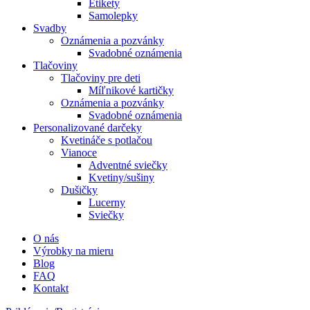
Etikety
Samolepky
Svadby
Oznámenia a pozvánky
Svadobné oznámenia
Tlačoviny
Tlačoviny pre deti
Míľnikové kartičky
Oznámenia a pozvánky
Svadobné oznámenia
Personalizované darčeky
Kvetináče s potlačou
Vianoce
Adventné sviečky
Kvetiny/sušiny
Dušičky
Lucerny
Sviečky
O nás
Výrobky na mieru
Blog
FAQ
Kontakt