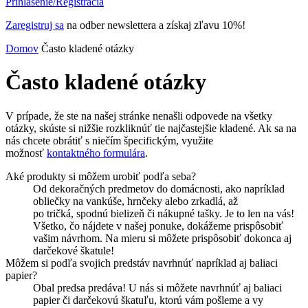
Prihlásenie/Registrácia
Zaregistruj sa
na odber newslettera a získaj zľavu 10%!
Domov
Často kladené otázky
Často kladené otázky
V prípade, že ste na našej stránke nenašli odpovede na všetky
otázky, skúste si nižšie rozkliknúť tie najčastejšie kladené. Ak sa na
nás chcete obrátiť s niečím špecifickým, využite
možnosť
kontaktného formulára
.
Aké produkty si môžem urobiť podľa seba?
Od dekoračných predmetov do domácnosti, ako napríklad
obliečky na vankúše, hrnčeky alebo zrkadlá, až
po tričká, spodnú bielizeň či nákupné tašky. Je to len na vás!
Všetko, čo nájdete v našej ponuke, dokážeme prispôsobiť
vašim návrhom. Na mieru si môžete prispôsobiť dokonca aj
darčekové škatule!
Môžem si podľa svojich predstáv navrhnúť napríklad aj baliaci
papier?
Obal predsa predáva! U nás si môžete navrhnúť aj baliaci
papier či darčekovú škatuľu, ktorú vám pošleme a vy