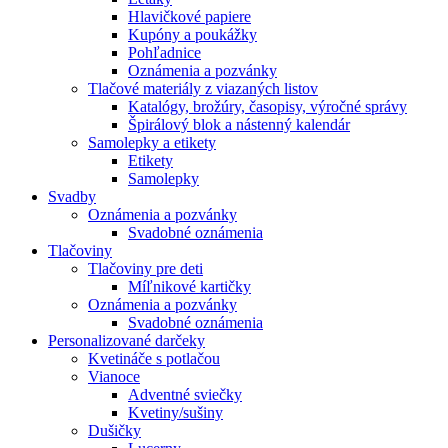
Hlavičkové papiere
Kupóny a poukážky
Pohľadnice
Oznámenia a pozvánky
Tlačové materiály z viazaných listov
Katalógy, brožúry, časopisy, výročné správy
Špirálový blok a nástenný kalendár
Samolepky a etikety
Etikety
Samolepky
Svadby
Oznámenia a pozvánky
Svadobné oznámenia
Tlačoviny
Tlačoviny pre deti
Míľnikové kartičky
Oznámenia a pozvánky
Svadobné oznámenia
Personalizované darčeky
Kvetináče s potlačou
Vianoce
Adventné sviečky
Kvetiny/sušiny
Dušičky