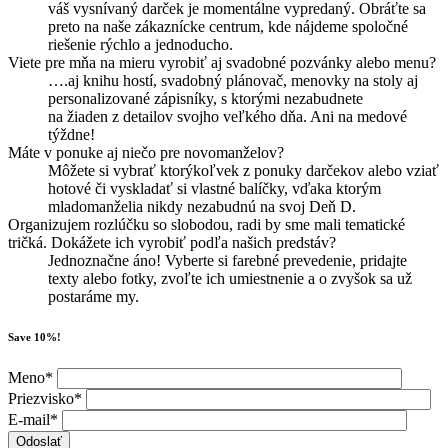
váš vysnívaný darček je momentálne vypredaný. Obráťte sa
preto na naše zákaznícke centrum, kde nájdeme spoločné
riešenie rýchlo a jednoducho.
Viete pre mňa na mieru vyrobiť aj svadobné pozvánky alebo menu?
….aj knihu hostí, svadobný plánovač, menovky na stoly aj
personalizované zápisníky, s ktorými nezabudnete
na žiaden z detailov svojho veľkého dňa. Ani na medové
týždne!
Máte v ponuke aj niečo pre novomanželov?
Môžete si vybrať ktorýkoľvek z ponuky darčekov alebo vziať
hotové či vyskladať si vlastné balíčky, vďaka ktorým
mladomanželia nikdy nezabudnú na svoj Deň D.
Organizujem rozlúčku so slobodou, radi by sme mali tematické
tričká. Dokážete ich vyrobiť podľa našich predstáv?
Jednoznačne áno! Vyberte si farebné prevedenie, pridajte
texty alebo fotky, zvoľte ich umiestnenie a o zvyšok sa už
postaráme my.
Save 10%!
Meno*
Priezvisko*
E-mail*