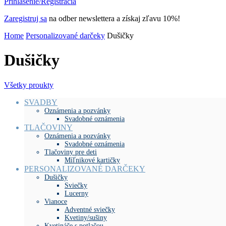
Prihlásenie/Registrácia
Zaregistruj sa
na odber newslettera a získaj zľavu 10%!
Home
Personalizované darčeky
Dušičky
Dušičky
Všetky proukty
SVADBY
Oznámenia a pozvánky
Svadobné oznámenia
TLAČOVINY
Oznámenia a pozvánky
Svadobné oznámenia
Tlačoviny pre deti
Míľnikové kartičky
PERSONALIZOVANÉ DARČEKY
Dušičky
Sviečky
Lucerny
Vianoce
Adventné sviečky
Kvetiny/sušiny
Kvetináče s potlačou