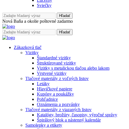
Lucerny
Sviečky
Hľadať
Nová Baňa a okolie poštovné zadarmo
Hľadať
Zákazková tlač
Vizitky
Štandardné vizitky
Štruktúrované vizitky
Vizitky s metalickou tlačou alebo lakom
Vrstvené vizitky
Tlačové materiály z voľných listov
Letáky
Hlavičkové papiere
Kupóny a poukážky
Pohľadnice
Oznámenia a pozvánky
Tlačové materiály z viazaných listov
Katalógy, brožúry, časopisy, výročné správy
Špirálový blok a nástenný kalendár
Samolepky a etikety