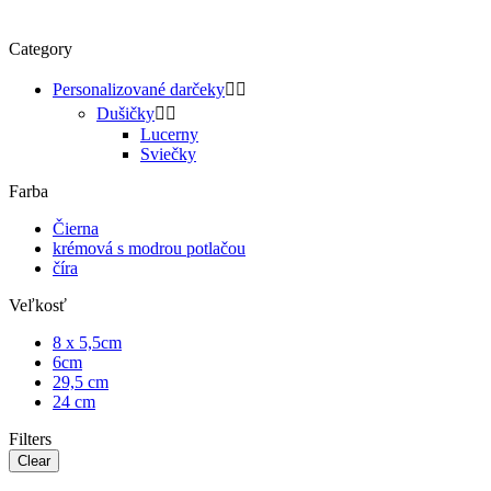
Category
Personalizované darčeky


Dušičky


Lucerny
Sviečky
Farba
Čierna
krémová s modrou potlačou
číra
Veľkosť
8 x 5,5cm
6cm
29,5 cm
24 cm
Filters
Clear