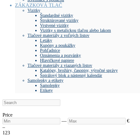
ZÁKAZKOVÁ TLAČ
Vizitky
Štandardné vizitky
Štruktúrované vizitky
Vrstvené vizitky
Vizitky s metalickou tlačou alebo lakom
Tlačové materiály z voľných listov
Letáky
Kupóny a poukážky
Pohľadnice
Oznámenia a pozvánky
Hlavičkové papiere
Tlačové materiály z viazaných listov
Katalógy, brožúry, časopisy, výročné správy
Špirálový blok a nástenný kalendár
Samolepky a etikety
Samolepky
Etikety
Price
—
€
–
1
23