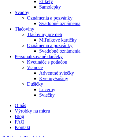
Etikety
Samolepky
Svadby
Oznámenia a pozvánky
Svadobné oznámenia
Tlačoviny
Tlačoviny pre deti
Míľnikové kartičky
Oznámenia a pozvánky
Svadobné oznámenia
Personalizované darčeky
Kvetináče s potlačou
Vianoce
Adventné sviečky
Kvetiny/sušiny
Dušičky
Lucerny
Sviečky
O nás
Výrobky na mieru
Blog
FAQ
Kontakt