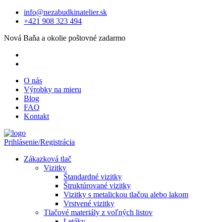
info@nezabudkinatelier.sk
+421 908 323 494
Nová Baňa a okolie poštovné zadarmo
O nás
Výrobky na mieru
Blog
FAQ
Kontakt
Prihlásenie/Registrácia
Zákazková tlač
Vizitky
Štandardné vizitky
Štruktúrované vizitky
Vizitky s metalickou tlačou alebo lakom
Vrstvené vizitky
Tlačové materiály z voľných listov
Letáky