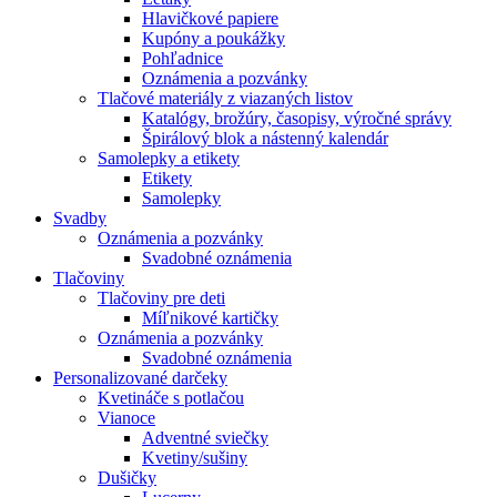
Hlavičkové papiere
Kupóny a poukážky
Pohľadnice
Oznámenia a pozvánky
Tlačové materiály z viazaných listov
Katalógy, brožúry, časopisy, výročné správy
Špirálový blok a nástenný kalendár
Samolepky a etikety
Etikety
Samolepky
Svadby
Oznámenia a pozvánky
Svadobné oznámenia
Tlačoviny
Tlačoviny pre deti
Míľnikové kartičky
Oznámenia a pozvánky
Svadobné oznámenia
Personalizované darčeky
Kvetináče s potlačou
Vianoce
Adventné sviečky
Kvetiny/sušiny
Dušičky