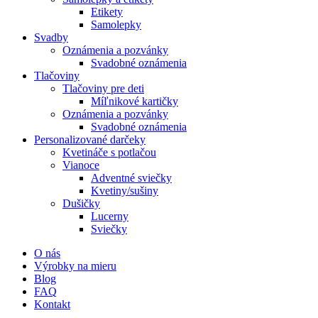
Etikety
Samolepky
Svadby
Oznámenia a pozvánky
Svadobné oznámenia
Tlačoviny
Tlačoviny pre deti
Míľnikové kartičky
Oznámenia a pozvánky
Svadobné oznámenia
Personalizované darčeky
Kvetináče s potlačou
Vianoce
Adventné sviečky
Kvetiny/sušiny
Dušičky
Lucerny
Sviečky
O nás
Výrobky na mieru
Blog
FAQ
Kontakt