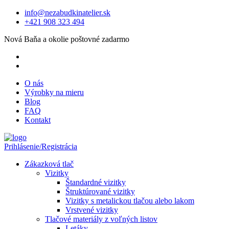
info@nezabudkinatelier.sk
+421 908 323 494
Nová Baňa a okolie poštovné zadarmo
O nás
Výrobky na mieru
Blog
FAQ
Kontakt
Prihlásenie/Registrácia
Zákazková tlač
Vizitky
Štandardné vizitky
Štruktúrované vizitky
Vizitky s metalickou tlačou alebo lakom
Vrstvené vizitky
Tlačové materiály z voľných listov
Letáky