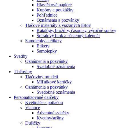
Hlavičkové papiere
Kupóny a poukážky
Pohľadnice
Oznámenia a pozvánky
Tlačové materiály z viazaných listov
Katalógy, brožúry, časopisy, výročné správy
Špirálový blok a nástenný kalendár
Samolepky a etikety
Etikety
Samolepky
Svadby
Oznámenia a pozvánky
Svadobné oznámenia
Tlačoviny
Tlačoviny pre deti
Míľnikové kartičky
Oznámenia a pozvánky
Svadobné oznámenia
Personalizované darčeky
Kvetináče s potlačou
Vianoce
Adventné sviečky
Kvetiny/sušiny
Dušičky