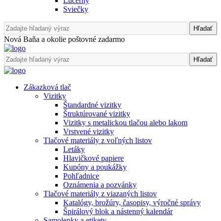
Lucerny
Sviečky
Hľadať
Nová Baňa a okolie poštovné zadarmo
Hľadať
Zákazková tlač
Vizitky
Štandardné vizitky
Štruktúrované vizitky
Vizitky s metalickou tlačou alebo lakom
Vrstvené vizitky
Tlačové materiály z voľných listov
Letáky
Hlavičkové papiere
Kupóny a poukážky
Pohľadnice
Oznámenia a pozvánky
Tlačové materiály z viazaných listov
Katalógy, brožúry, časopisy, výročné správy
Špirálový blok a nástenný kalendár
Samolepky a etikety