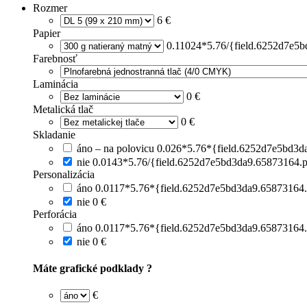
Rozmer
6 €
Papier
0.11024*5.76/{field.6252d7e5b
Farebnosť
Laminácia
0 €
Metalická tlač
0 €
Skladanie
áno – na polovicu
0.026*5.76*{field.6252d7e5bd3da
nie
0.0143*5.76/{field.6252d7e5bd3da9.65873164.p
Personalizácia
áno
0.0117*5.76*{field.6252d7e5bd3da9.65873164.
nie
0 €
Perforácia
áno
0.0117*5.76*{field.6252d7e5bd3da9.65873164.
nie
0 €
Máte grafické podklady ?
€