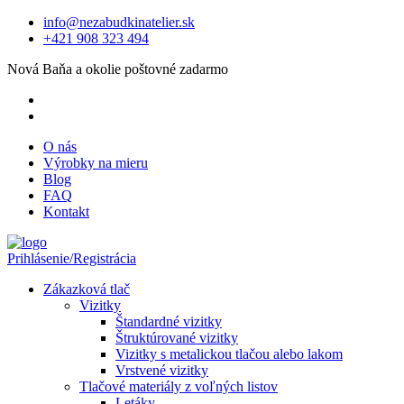
info@nezabudkinatelier.sk
+421 908 323 494
Nová Baňa a okolie poštovné zadarmo
O nás
Výrobky na mieru
Blog
FAQ
Kontakt
Prihlásenie/Registrácia
Zákazková tlač
Vizitky
Štandardné vizitky
Štruktúrované vizitky
Vizitky s metalickou tlačou alebo lakom
Vrstvené vizitky
Tlačové materiály z voľných listov
Letáky