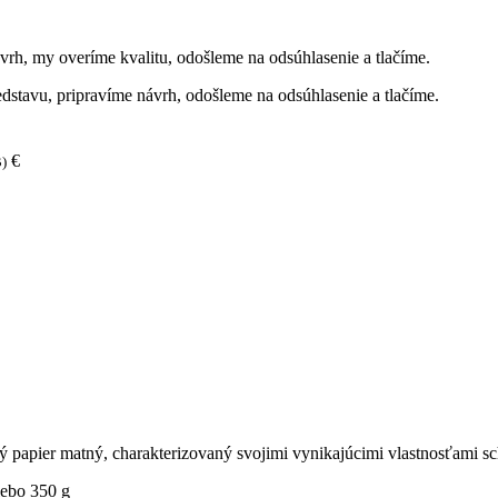
ávrh, my overíme kvalitu, odošleme na odsúhlasenie a tlačíme.
edstavu, pripravíme návrh, odošleme na odsúhlasenie a tlačíme.
€
B)
ý papier matný, charakterizovaný svojimi vynikajúcimi vlastnosťami sch
lebo 350 g