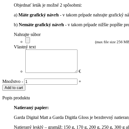
Objednať leták je možné 2 spôsobmi:
a)
Máte grafický návrh
- v takom prípade nahrajte grafický n
b)
Nemáte grafický návrh
- v takom prípade nižšie popíšte pr
Nahrajte súbor
(max file size 256 M
Vlastný text
€
Kupóny
Množstvo
-
+
a
Add to cart
poukážky
quantity
Popis produktu
Natieraný papier:
Garda Digital Matt a Garda Digitla Gloss je bezdrevný natieran
Natieraný lesklý – gramáž: 150 g, 170 g, 200 g, 250 g, 300 g a