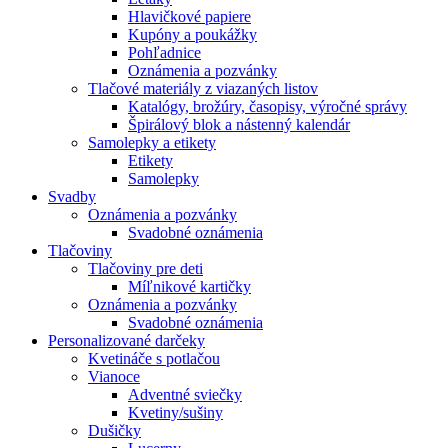
Hlavičkové papiere
Kupóny a poukážky
Pohľadnice
Oznámenia a pozvánky
Tlačové materiály z viazaných listov
Katalógy, brožúry, časopisy, výročné správy
Špirálový blok a nástenný kalendár
Samolepky a etikety
Etikety
Samolepky
Svadby
Oznámenia a pozvánky
Svadobné oznámenia
Tlačoviny
Tlačoviny pre deti
Míľnikové kartičky
Oznámenia a pozvánky
Svadobné oznámenia
Personalizované darčeky
Kvetináče s potlačou
Vianoce
Adventné sviečky
Kvetiny/sušiny
Dušičky