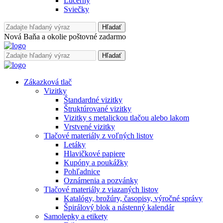
Lucerny
Sviečky
Hľadať
Nová Baňa a okolie poštovné zadarmo
Hľadať
Zákazková tlač
Vizitky
Štandardné vizitky
Štruktúrované vizitky
Vizitky s metalickou tlačou alebo lakom
Vrstvené vizitky
Tlačové materiály z voľných listov
Letáky
Hlavičkové papiere
Kupóny a poukážky
Pohľadnice
Oznámenia a pozvánky
Tlačové materiály z viazaných listov
Katalógy, brožúry, časopisy, výročné správy
Špirálový blok a nástenný kalendár
Samolepky a etikety