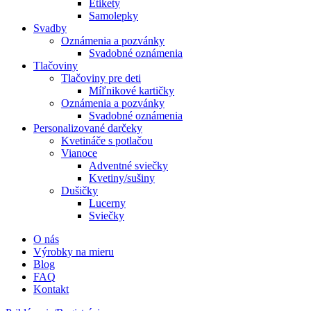
Etikety
Samolepky
Svadby
Oznámenia a pozvánky
Svadobné oznámenia
Tlačoviny
Tlačoviny pre deti
Míľnikové kartičky
Oznámenia a pozvánky
Svadobné oznámenia
Personalizované darčeky
Kvetináče s potlačou
Vianoce
Adventné sviečky
Kvetiny/sušiny
Dušičky
Lucerny
Sviečky
O nás
Výrobky na mieru
Blog
FAQ
Kontakt